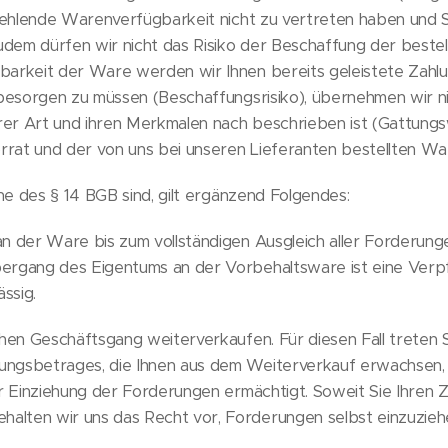
 fehlende Warenverfügbarkeit nicht zu vertreten haben und
Zudem dürfen wir nicht das Risiko der Beschaffung der bes
arkeit der Ware werden wir Ihnen bereits geleistete Zahlu
besorgen zu müssen (Beschaffungsrisiko), übernehmen wir nic
hrer Art und ihren Merkmalen nach beschrieben ist (Gattungs
at und der von uns bei unseren Lieferanten bestellten War
 des § 14 BGB sind, gilt ergänzend Folgendes:
n der Ware bis zum vollständigen Ausgleich aller Forderung
ergang des Eigentums an der Vorbehaltsware ist eine Ver
ssig.
hen Geschäftsgang weiterverkaufen. Für diesen Fall treten Si
ngsbetrages, die Ihnen aus dem Weiterverkauf erwachsen, 
ur Einziehung der Forderungen ermächtigt. Soweit Sie Ihren Z
lten wir uns das Recht vor, Forderungen selbst einzuzieh