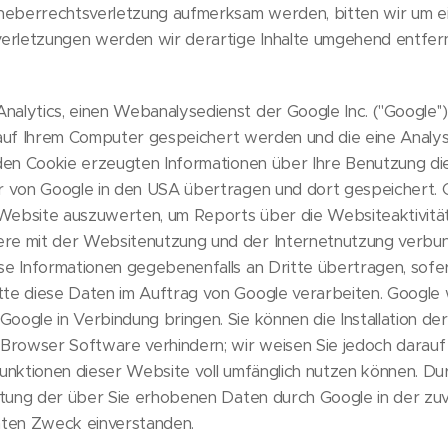
Urheberrechtsverletzung aufmerksam werden, bitten wir um 
rletzungen werden wir derartige Inhalte umgehend entfer
alytics, einen Webanalysedienst der Google Inc. (''Google''
die auf Ihrem Computer gespeichert werden und die eine Ana
den Cookie erzeugten Informationen über Ihre Benutzung dies
r von Google in den USA übertragen und dort gespeichert. 
Website auszuwerten, um Reports über die Websiteaktivitä
re mit der Websitenutzung und der Internetnutzung verbun
se Informationen gegebenenfalls an Dritte übertragen, sofer
e diese Daten im Auftrag von Google verarbeiten. Google wir
oogle in Verbindung bringen. Sie können die Installation de
Browser Software verhindern; wir weisen Sie jedoch darauf hi
Funktionen dieser Website voll umfänglich nutzen können. D
eitung der über Sie erhobenen Daten durch Google in der z
ten Zweck einverstanden.