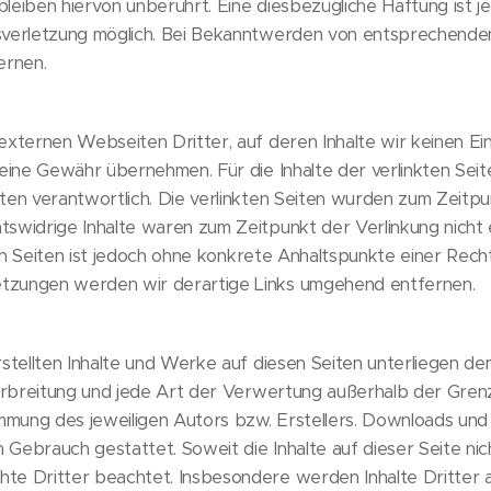
leiben hiervon unberührt. Eine diesbezügliche Haftung ist 
sverletzung möglich. Bei Bekanntwerden von entsprechend
ernen.
externen Webseiten Dritter, auf deren Inhalte wir keinen Ei
eine Gewähr übernehmen. Für die Inhalte der verlinkten Seiten
ten verantwortlich. Die verlinkten Seiten wurden zum Zeitpu
tswidrige Inhalte waren zum Zeitpunkt der Verlinkung nicht
kten Seiten ist jedoch ohne konkrete Anhaltspunkte einer Rech
tzungen werden wir derartige Links umgehend entfernen.
rstellten Inhalte und Werke auf diesen Seiten unterliegen 
 Verbreitung und jede Art der Verwertung außerhalb der Gr
mmung des jeweiligen Autors bzw. Erstellers. Downloads und 
n Gebrauch gestattet. Soweit die Inhalte auf dieser Seite nic
e Dritter beachtet. Insbesondere werden Inhalte Dritter a