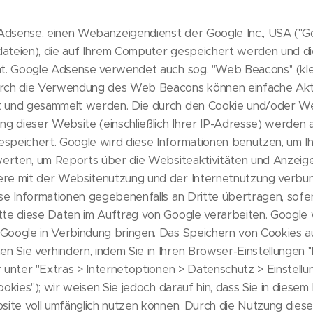
dsense, einen Webanzeigendienst der Google Inc., USA (''Go
tdateien), die auf Ihrem Computer gespeichert werden und d
t. Google Adsense verwendet auch sog. ''Web Beacons'' (kle
urch die Verwendung des Web Beacons können einfache Akt
t und gesammelt werden. Die durch den Cookie und/oder 
ng dieser Website (einschließlich Ihrer IP-Adresse) werden 
speichert. Google wird diese Informationen benutzen, um I
werten, um Reports über die Websiteaktivitäten und Anzeig
re mit der Websitenutzung und der Internetnutzung verbun
se Informationen gegebenenfalls an Dritte übertragen, sofer
e diese Daten im Auftrag von Google verarbeiten. Google wir
oogle in Verbindung bringen. Das Speichern von Cookies au
Sie verhindern, indem Sie in Ihren Browser-Einstellungen ''
nter ''Extras > Internetoptionen > Datenschutz > Einstellung'
kies''); wir weisen Sie jedoch darauf hin, dass Sie in diesem 
site voll umfänglich nutzen können. Durch die Nutzung dieser